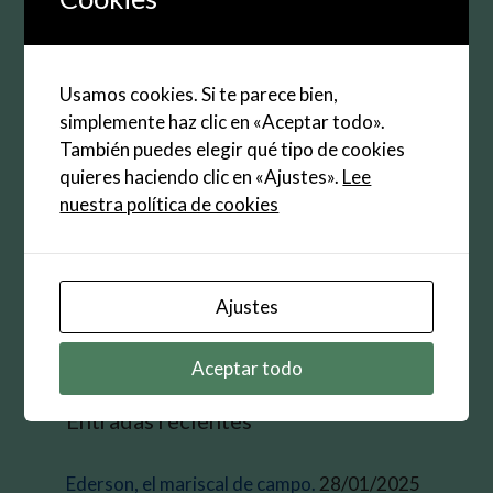
Web
Guarda mi nombre, correo electrónico y web en
Usamos cookies. Si te parece bien,
este navegador para la próxima vez que
simplemente haz clic en «Aceptar todo».
comente.
También puedes elegir qué tipo de cookies
quieres haciendo clic en «Ajustes».
Lee
nuestra política de cookies
Buscar:
Ajustes
Aceptar todo
Entradas recientes
Ederson, el mariscal de campo.
28/01/2025