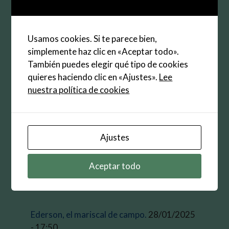
Guarda mi nombre, correo electrónico y web en
este navegador para la próxima vez que
Usamos cookies. Si te parece bien,
comente.
simplemente haz clic en «Aceptar todo».
También puedes elegir qué tipo de cookies
quieres haciendo clic en «Ajustes».
Lee
nuestra política de cookies
Buscar:
Ajustes
Aceptar todo
Entradas recientes
Ederson, el mariscal de campo.
28/01/2025
- 17:50