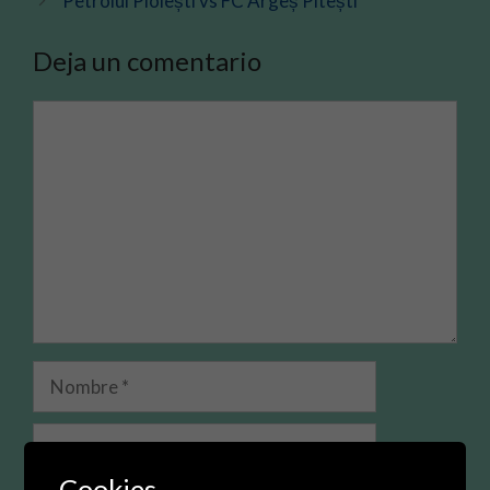
Petrolul Ploiești vs FC Argeș Pitești
Deja un comentario
Comentario
Nombre
Correo
electrónico
Cookies