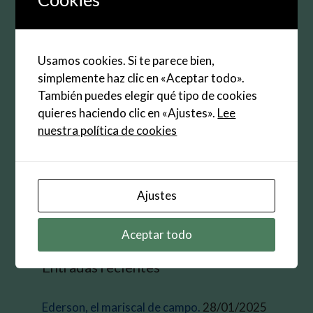
Web
Guarda mi nombre, correo electrónico y web en
Usamos cookies. Si te parece bien,
este navegador para la próxima vez que
simplemente haz clic en «Aceptar todo».
comente.
También puedes elegir qué tipo de cookies
quieres haciendo clic en «Ajustes».
Lee
nuestra política de cookies
Buscar:
Ajustes
Aceptar todo
Entradas recientes
Ederson, el mariscal de campo.
28/01/2025