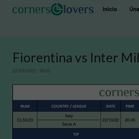
Saltar
Inicio
Úne
al
contenido
Fiorentina vs Inter Mi
22/10/2022 - 18:01