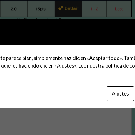
a el partido Fiorentina vs Inter Milan.
te parece bien, simplemente haz clic en «Aceptar todo». Tam
 quieres haciendo clic en «Ajustes».
Lee nuestra política de c
Ajustes