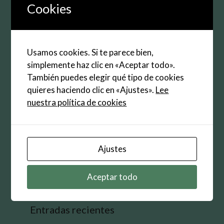
electrónico
Cookies
Web
Guarda mi nombre, correo electrónico y web en
Usamos cookies. Si te parece bien,
este navegador para la próxima vez que
simplemente haz clic en «Aceptar todo».
comente.
También puedes elegir qué tipo de cookies
quieres haciendo clic en «Ajustes».
Lee
nuestra política de cookies
Buscar:
Ajustes
Aceptar todo
Entradas recientes