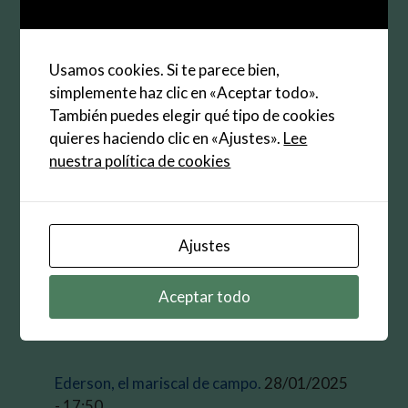
Guarda mi nombre, correo electrónico y web en
este navegador para la próxima vez que
Usamos cookies. Si te parece bien,
comente.
simplemente haz clic en «Aceptar todo».
También puedes elegir qué tipo de cookies
quieres haciendo clic en «Ajustes».
Lee
nuestra política de cookies
Buscar:
Ajustes
Aceptar todo
Entradas recientes
Ederson, el mariscal de campo.
28/01/2025
- 17:50