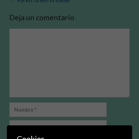
Forest Green vs Exeter
Deja un comentario
Comentario
Nombre
Correo
electrónico
Cookies