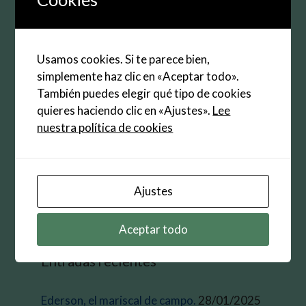
Web
Guarda mi nombre, correo electrónico y web en
Usamos cookies. Si te parece bien,
este navegador para la próxima vez que
simplemente haz clic en «Aceptar todo».
comente.
También puedes elegir qué tipo de cookies
quieres haciendo clic en «Ajustes».
Lee
nuestra política de cookies
Buscar:
Ajustes
Aceptar todo
Entradas recientes
Ederson, el mariscal de campo.
28/01/2025