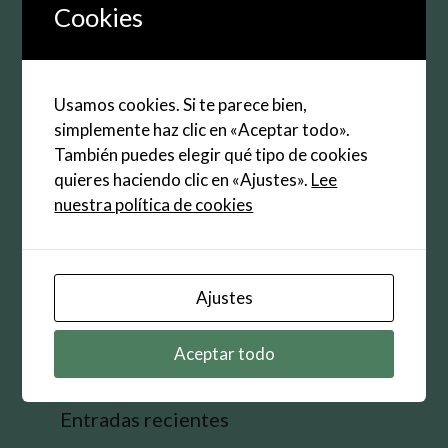
electrónico
Cookies
Web
Guarda mi nombre, correo electrónico y web en
Usamos cookies. Si te parece bien,
este navegador para la próxima vez que
simplemente haz clic en «Aceptar todo».
comente.
También puedes elegir qué tipo de cookies
quieres haciendo clic en «Ajustes».
Lee
nuestra política de cookies
Buscar:
Ajustes
Aceptar todo
Entradas recientes