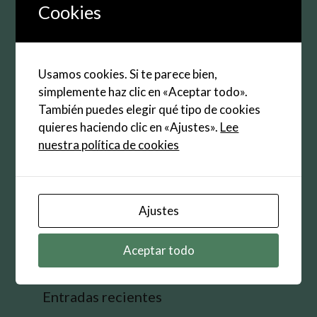
electrónico
Cookies
Web
Guarda mi nombre, correo electrónico y web en
Usamos cookies. Si te parece bien,
este navegador para la próxima vez que
simplemente haz clic en «Aceptar todo».
comente.
También puedes elegir qué tipo de cookies
quieres haciendo clic en «Ajustes».
Lee
nuestra política de cookies
Buscar:
Ajustes
Aceptar todo
Entradas recientes