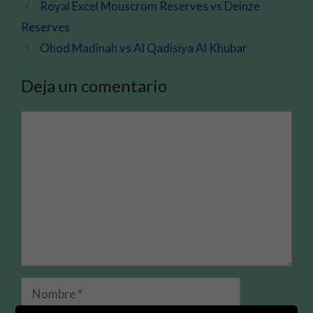
Royal Excel Mouscrom Reserves vs Deinze
Reserves
Ohod Madinah vs Al Qadisiya Al Khubar
Deja un comentario
Comentario
Nombre