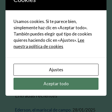
Web
Guarda mi nombre, correo electrónico y web en
Usamos cookies. Si te parece bien,
este navegador para la próxima vez que
simplemente haz clic en «Aceptar todo».
comente.
También puedes elegir qué tipo de cookies
quieres haciendo clic en «Ajustes».
Lee
nuestra política de cookies
Buscar:
Ajustes
Aceptar todo
Entradas recientes
Ederson, el mariscal de campo.
28/01/2025