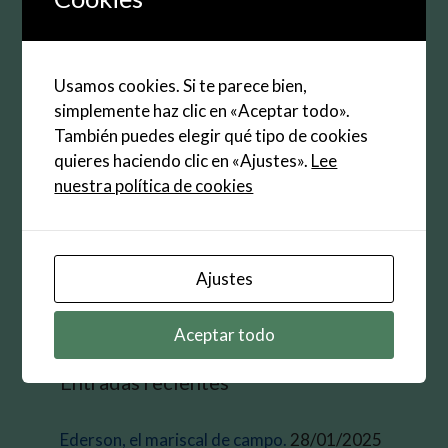
Web
Guarda mi nombre, correo electrónico y web en
Usamos cookies. Si te parece bien,
este navegador para la próxima vez que
simplemente haz clic en «Aceptar todo».
comente.
También puedes elegir qué tipo de cookies
quieres haciendo clic en «Ajustes».
Lee
nuestra política de cookies
Buscar:
Ajustes
Aceptar todo
Entradas recientes
Ederson, el mariscal de campo.
28/01/2025