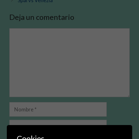
Spal vs Venezia
Deja un comentario
Comentario
Nombre
Correo
electrónico
Cookies