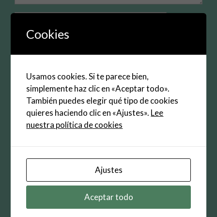
Nombre
Cookies
Correo
electrónico
Web
Usamos cookies. Si te parece bien,
simplemente haz clic en «Aceptar todo».
También puedes elegir qué tipo de cookies
Guarda mi nombre, correo electrónico y web en
quieres haciendo clic en «Ajustes».
Lee
este navegador para la próxima vez que
nuestra política de cookies
comente.
Ajustes
Buscar:
Aceptar todo