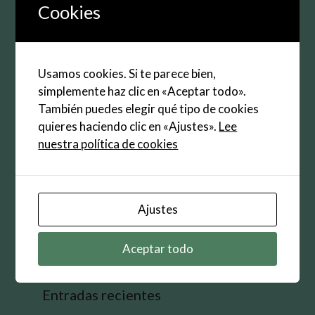
electrónico
Cookies
Web
Guarda mi nombre, correo electrónico y web en
Usamos cookies. Si te parece bien,
este navegador para la próxima vez que
simplemente haz clic en «Aceptar todo».
comente.
También puedes elegir qué tipo de cookies
quieres haciendo clic en «Ajustes».
Lee
nuestra política de cookies
Buscar:
Ajustes
Aceptar todo
Entradas recientes