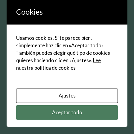
Correo
Cookies
electrónico
Web
Usamos cookies. Si te parece bien,
Guarda mi nombre, correo electrónico y web en
simplemente haz clic en «Aceptar todo».
este navegador para la próxima vez que
También puedes elegir qué tipo de cookies
comente.
quieres haciendo clic en «Ajustes».
Lee
nuestra política de cookies
Ajustes
Buscar:
Aceptar todo