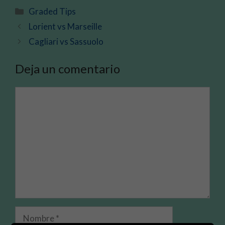
Categorías
Graded Tips
Lorient vs Marseille
Cagliari vs Sassuolo
Deja un comentario
Comentario
Nombre