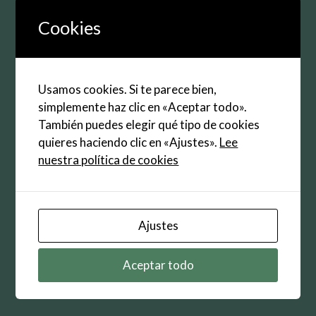
Correo
Cookies
electrónico
Web
Usamos cookies. Si te parece bien,
Guarda mi nombre, correo electrónico y web en
simplemente haz clic en «Aceptar todo».
este navegador para la próxima vez que
También puedes elegir qué tipo de cookies
comente.
quieres haciendo clic en «Ajustes».
Lee
nuestra política de cookies
Ajustes
Buscar:
Aceptar todo