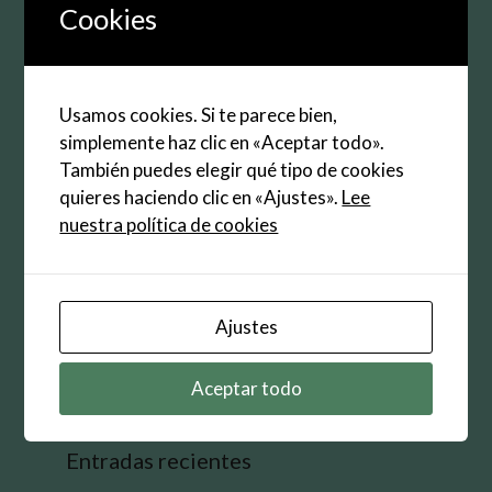
electrónico
Cookies
Web
Guarda mi nombre, correo electrónico y web en
Usamos cookies. Si te parece bien,
este navegador para la próxima vez que
simplemente haz clic en «Aceptar todo».
comente.
También puedes elegir qué tipo de cookies
quieres haciendo clic en «Ajustes».
Lee
nuestra política de cookies
Buscar:
Ajustes
Aceptar todo
Entradas recientes