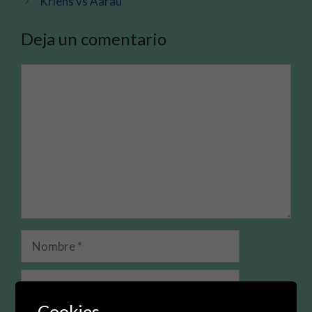
Kriens vs Aarau
Deja un comentario
Comentario
Nombre
Correo
electrónico
Cookies