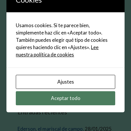
Web
Guarda mi nombre, correo electrónico y web en
Usamos cookies. Si te parece bien,
este navegador para la próxima vez que
simplemente haz clic en «Aceptar todo».
comente.
También puedes elegir qué tipo de cookies
quieres haciendo clic en «Ajustes».
Lee
nuestra política de cookies
Buscar:
Ajustes
Aceptar todo
Entradas recientes
Ederson, el mariscal de campo.
28/01/2025