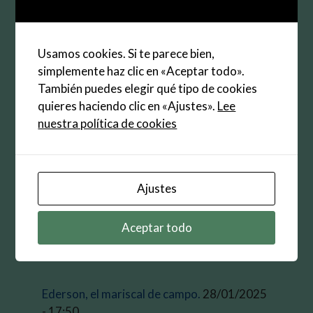
Guarda mi nombre, correo electrónico y web en
este navegador para la próxima vez que
Usamos cookies. Si te parece bien,
comente.
simplemente haz clic en «Aceptar todo».
También puedes elegir qué tipo de cookies
quieres haciendo clic en «Ajustes».
Lee
nuestra política de cookies
Buscar:
Ajustes
Aceptar todo
Entradas recientes
Ederson, el mariscal de campo.
28/01/2025
- 17:50