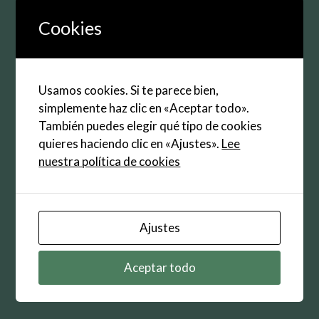
Correo
Cookies
electrónico
Web
Usamos cookies. Si te parece bien,
Guarda mi nombre, correo electrónico y web en
simplemente haz clic en «Aceptar todo».
este navegador para la próxima vez que
También puedes elegir qué tipo de cookies
comente.
quieres haciendo clic en «Ajustes».
Lee
nuestra política de cookies
Ajustes
Buscar:
Aceptar todo