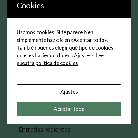
electrónico
Cookies
Web
Guarda mi nombre, correo electrónico y web en
Usamos cookies. Si te parece bien,
este navegador para la próxima vez que
simplemente haz clic en «Aceptar todo».
comente.
También puedes elegir qué tipo de cookies
quieres haciendo clic en «Ajustes».
Lee
nuestra política de cookies
Buscar:
Ajustes
Aceptar todo
Entradas recientes