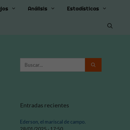
jos
Análisis
Estadísticas
Buscar:
Entradas recientes
Ederson, el mariscal de campo.
28/01/2025 - 17:50