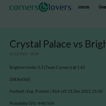
Saltar
Inicio
Úne
al
contenido
Crystal Palace vs Brig
21/12/2023 - 16:38
Brighton Under 5.5 (Team Corners) @ 1.62
20€ Bet365
Football / Eng. Premier / Kick off: 21 Dec 2023, 21:00
Probability O/U : 44%/56%