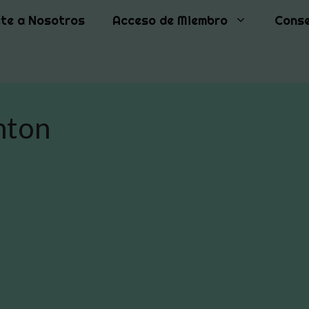
te a Nosotros
Acceso de Miembro
Conse
hton