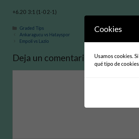
+6.20 3:1 (1-0 2-1)
Cookies
Categorías
Graded Tips
Ankaragucu vs Hatayspor
Empoli vs Lazio
Deja un comentario
Usamos cookies. Si 
qué tipo de cookies
Comentario