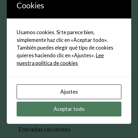
electrónico
Cookies
Web
Guarda mi nombre, correo electrónico y web en
Usamos cookies. Si te parece bien,
este navegador para la próxima vez que
simplemente haz clic en «Aceptar todo».
comente.
También puedes elegir qué tipo de cookies
quieres haciendo clic en «Ajustes».
Lee
nuestra política de cookies
Buscar:
Ajustes
Aceptar todo
Entradas recientes