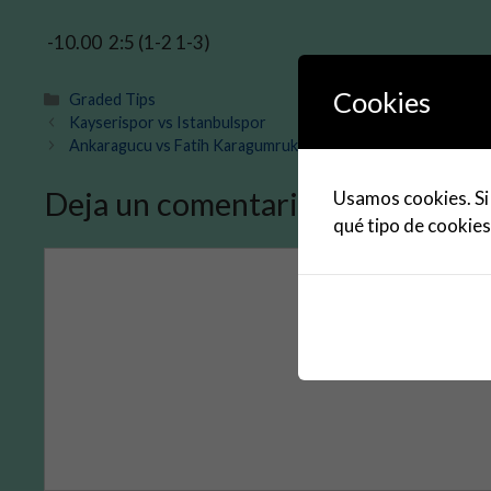
-10.00 2:5 (1-2 1-3)
Cookies
Categorías
Graded Tips
Kayserispor vs Istanbulspor
Ankaragucu vs Fatih Karagumruk
Deja un comentario
Usamos cookies. Si 
qué tipo de cookies
Comentario