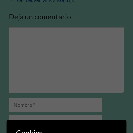
OH Leuven vs KV Kortrijk
Deja un comentario
Comentario
Nombre
Correo
electrónico
Cookies