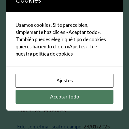
Web
Guarda mi nombre, correo electrónico y web en
Usamos cookies. Si te parece bien,
este navegador para la próxima vez que
simplemente haz clic en «Aceptar todo».
comente.
También puedes elegir qué tipo de cookies
quieres haciendo clic en «Ajustes».
Lee
nuestra política de cookies
Buscar:
Ajustes
Aceptar todo
Entradas recientes
Ederson, el mariscal de campo.
28/01/2025