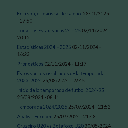
Ederson, el mariscal de campo.
28/01/2025
- 17:50
Todas las Estadísticas 24 – 25
02/11/2024 -
20:12
Estadísticas 2024 – 2025
02/11/2024 -
16:23
Pronosticos
02/11/2024 - 11:17
Estos son los resultados de la temporada
2023-2024
25/08/2024 - 09:45
Inicio de la temporada de futbol 2024-25
25/08/2024 - 08:41
Temporada 2024/2025
25/07/2024 - 21:52
Análisis Europeo
25/07/2024 - 21:48
Cruzeiro U20 vs Botafogo U20
30/05/2024