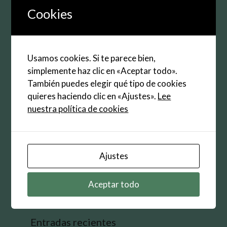
Correo
Cookies
electrónico
Web
Usamos cookies. Si te parece bien,
Guarda mi nombre, correo electrónico y web en
simplemente haz clic en «Aceptar todo».
este navegador para la próxima vez que
También puedes elegir qué tipo de cookies
comente.
quieres haciendo clic en «Ajustes».
Lee
nuestra política de cookies
Ajustes
Buscar:
Aceptar todo
Entradas recientes