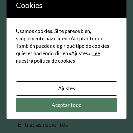
electrónico
Cookies
Web
Guarda mi nombre, correo electrónico y web en
Usamos cookies. Si te parece bien,
este navegador para la próxima vez que
simplemente haz clic en «Aceptar todo».
comente.
También puedes elegir qué tipo de cookies
quieres haciendo clic en «Ajustes».
Lee
nuestra política de cookies
Buscar:
Ajustes
Aceptar todo
Entradas recientes