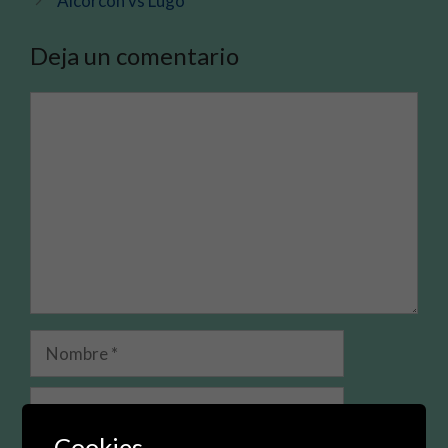
Alcorcon vs Lugo
Deja un comentario
Comentario
Nombre
Correo
electrónico
Cookies