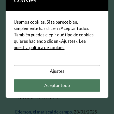
Web
Guarda mi nombre, correo electrónico y web en
Usamos cookies. Si te parece bien,
este navegador para la próxima vez que
simplemente haz clic en «Aceptar todo».
comente.
También puedes elegir qué tipo de cookies
quieres haciendo clic en «Ajustes».
Lee
nuestra política de cookies
Buscar:
Ajustes
Aceptar todo
Entradas recientes
Ederson, el mariscal de campo.
28/01/2025