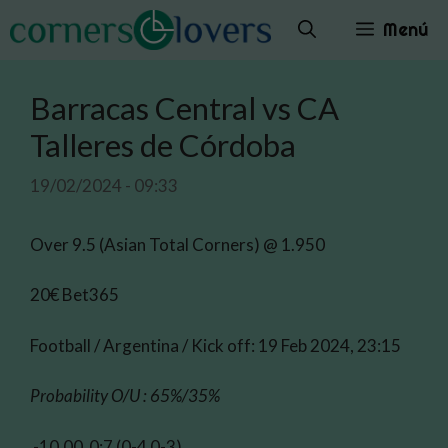
Saltar
Menú
al
contenido
Barracas Central vs CA
Talleres de Córdoba
19/02/2024 - 09:33
Over 9.5 (Asian Total Corners) @ 1.950
20€ Bet365
Football / Argentina / Kick off: 19 Feb 2024, 23:15
Probability O/U : 65%/35%
-10.00 0:7 (0-4 0-3)