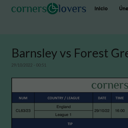
Saltar
Inicio
Úne
al
contenido
Barnsley vs Forest Gr
29/10/2022 - 00:51