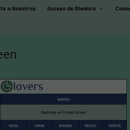
te a Nosotros
Acceso de Miembro
Conse
een