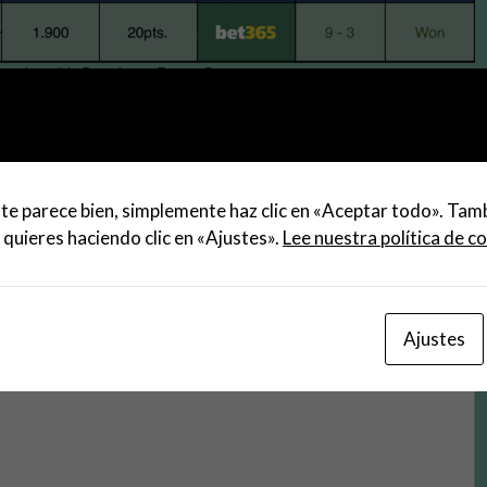
a el partido Barnsley vs Forest Green.
te parece bien, simplemente haz clic en «Aceptar todo». Tam
 quieres haciendo clic en «Ajustes».
Lee nuestra política de c
Ajustes