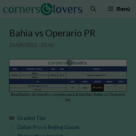
Saltar
Menú
al
contenido
Bahia vs Operario PR
24/09/2022 - 20:40
Resultados de nuestro consejo para el partido Bahia vs Operario
PR.
Categorías
Graded Tips
Dalian Pro vs Beijing Guoan