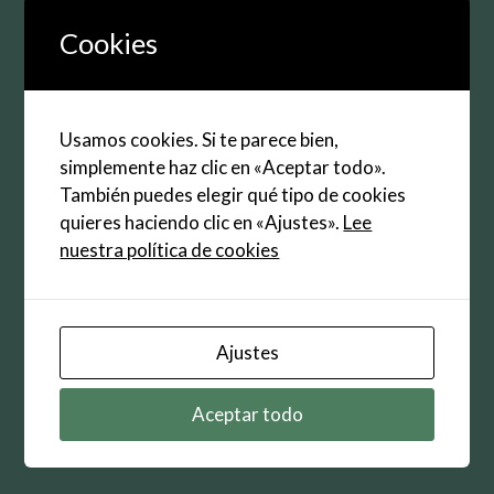
Correo
Cookies
electrónico
Web
Usamos cookies. Si te parece bien,
Guarda mi nombre, correo electrónico y web en
simplemente haz clic en «Aceptar todo».
este navegador para la próxima vez que
También puedes elegir qué tipo de cookies
comente.
quieres haciendo clic en «Ajustes».
Lee
nuestra política de cookies
Ajustes
Buscar:
Aceptar todo